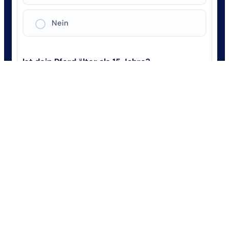
Nein
Ist dein Pferd älter als 15 Jahre?
Ja
Nein
Wähle deinen Schutz
Der Rundum-Sorglos-Schutz
ⓘ
Der solide Basis-Schutz
ⓘ